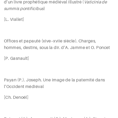
d’un livre prophétique médiéval illustré (
Vaticinia de
summis pontificibus
)
[L. Viallet]
Offices et papauté (
xiv
e
–
xvii
e
siècle). Charges,
hommes, destins, sous la dir. d’A.
Jamme
et O.
Poncet
[P. Gasnault]
Payan
(P.). Joseph. Une image de la paternité dans
l’Occident médiéval
[Ch. Denoël]