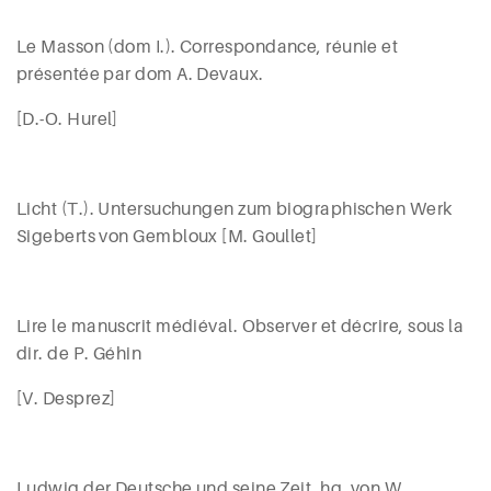
Le Masson (
dom I.).
Correspondance, réunie et
présentée par dom A. D
evaux.
[D.-O. Hurel]
Licht
(T.). Untersuchungen zum biographischen Werk
Sigeberts von Gembloux [M. Goullet]
Lire le manuscrit médiéval. Observer et décrire, sous la
dir. de P.
Géhin
[
V. Desprez]
Ludwig der Deutsche und seine Zeit, hg. von W.