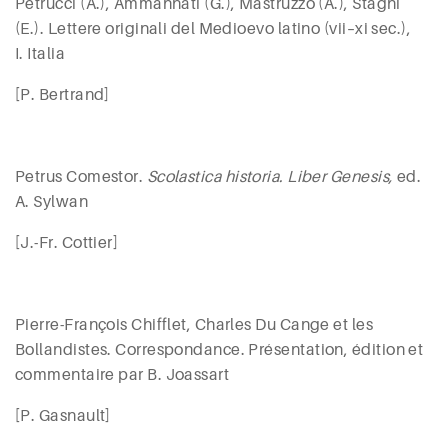
Petrucci
(A.),
Ammannati
(G.),
Mastruzzo
(A.),
Stagni
(E.). Lettere originali del Medioevo latino (
vii
–
xi
sec.),
I. Italia
[P. Bertrand]
Petrus Comestor.
Scolastica historia. Liber Genesis,
ed.
A.
Sylwan
[
J.-Fr.
Cottier
]
Pierre-François Chifflet, Charles Du Cange et les
Bollandistes. Correspondance. Présentation, édition et
commentaire par B.
Joassart
[P. Gasnault]