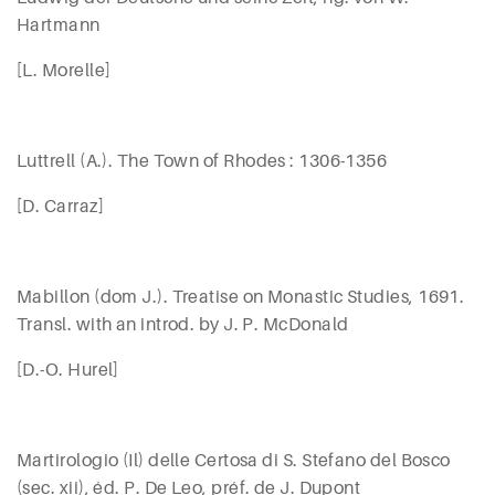
Hartmann
[L.
Morelle
]
Luttrell
(A.). The Town of Rhodes : 1306-1356
[D. Carraz]
Mabillon
(dom J.). Treatise on Monastic Studies, 1691.
Transl. with an introd. by J. P.
McDonald
[D.-O. Hurel]
Martirologio (Il) delle Certosa di S. Stefano del Bosco
(sec.
xii
), éd. P.
De Leo,
préf. de J.
Dupont