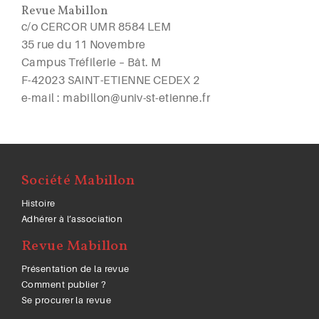
Revue Mabillon
c/o CERCOR UMR 8584 LEM
35 rue du 11 Novembre
Campus Tréfilerie – Bât. M
F-42023 SAINT-ETIENNE CEDEX 2
e-mail : mabillon@univ-st-etienne.fr
Société Mabillon
Histoire
Adhérer à l’association
Revue Mabillon
Présentation de la revue
Comment publier ?
Se procurer la revue