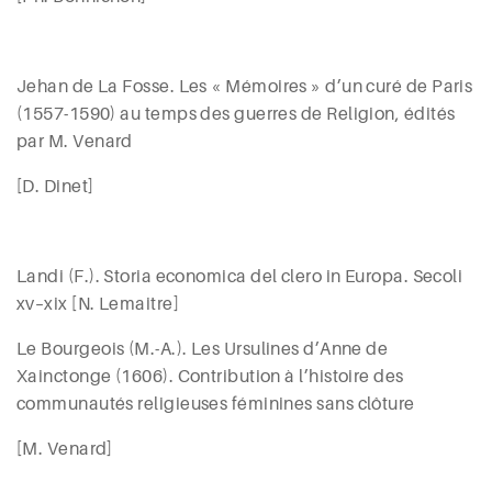
Jehan de La Fosse
. Les « Mémoires » d’un curé de Paris
(1557-1590) au temps des guerres de Religion, édités
par M.
Venard
[D.
Dinet
]
L
andi (
F.). Storia economica del clero in Europa. Secoli
xv
–
xix
[N. Lemaitre]
Le
Bourgeois
(M.-A.). Les Ursulines d’Anne de
Xainctonge (1606). Contribution à l’histoire des
communautés religieuses féminines sans clôture
[M. Venard]