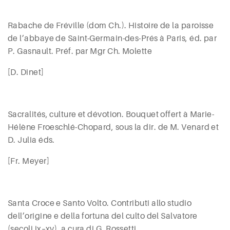
Rabache de Fréville
(dom Ch.). Histoire de la paroisse
de l’abbaye de Saint-Germain-des-Prés à Paris, éd. par
P.
Gasnault
. Préf. par Mgr Ch.
Molette
[D. Dinet]
Sacralités, culture et dévotion. Bouquet offert à Marie-
Hélène Froeschlé-Chopard, sous la dir. de M.
Venard
et
D.
Julia
éds.
[Fr. Meyer]
Santa Croce e Santo Volto. Contributi allo studio
dell’origine e della fortuna del culto del Salvatore
(secoli
ix
–
xv
), a cura di G.
Rossetti