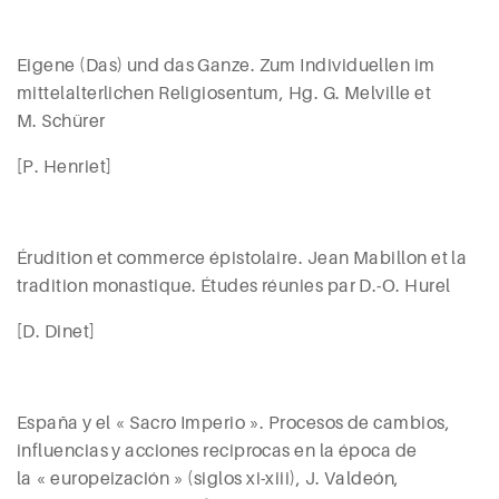
Eigene (Das) und das Ganze. Zum Individuellen im
mittelalterlichen Religiosentum, Hg. G.
Melville
et
M.
Schürer
[P. Henriet]
Érudition et commerce épistolaire. Jean Mabillon et la
tradition monastique. Études réunies par D.-O.
Hurel
[D.
Dinet
]
España y el « Sacro Imperio ». Procesos de cambios,
influencias y acciones reciprocas en la época de
la « europeización » (siglos
xi-xiii), J. Valdeón
,