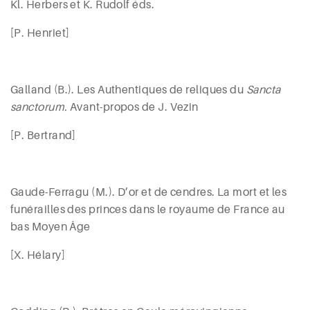
Kl.
Herbers
et K.
Rudolf
éds.
[P. Henriet]
Galland
(B.). Les Authentiques de reliques du
Sancta
sanctorum.
Avant-propos de J.
Vezin
[P.
Bertrand
]
Gaude-Ferragu (
M.). D’or et de cendres. La mort et les
funérailles des princes dans le royaume de France au
bas Moyen Âge
[X. Hélary]