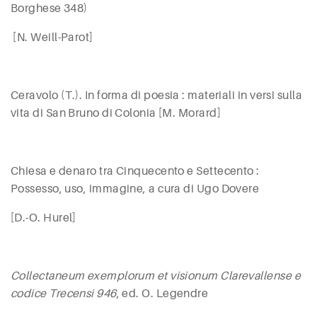
Borghese 348)
[N. Weill-Parot]
Ceravolo (
T.)
. I
n forma di poesia : materiali in versi sulla
vita di San Bruno di Colonia [M. Morard]
Chiesa e denaro tra Cinquecento e Settecento :
Possesso, uso, immagine, a cura di Ugo
Dovere
[D.-O.
Hurel
]
Collectaneum exemplorum et visionum Clarevallense e
codice Trecensi 946
, ed. O.
Legendre