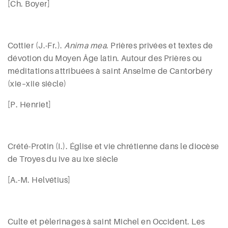
[Ch. Boyer]
Cottier
(J.-Fr.).
Anima mea
. Prières privées et textes de
dévotion du Moyen Âge latin. Autour des Prières ou
méditations attribuées à saint Anselme de Cantorbéry
(
xi
e
–
xii
e
siècle)
[P. Henriet]
Crété-Protin (
I.). Église et vie chrétienne dans le diocèse
de Troyes du
iv
e
au
ix
e
siècle
[A.-M. Helvétius]
Culte et pèlerinages à saint Michel en Occident. Les