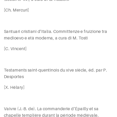
[C
h
.
Mercuri
]
Santuari cristiani d’Italia. Committenze e fruizione tra
medioevo e età moderna, a cura di M. T
osti
[C.
Vincent
]
Testaments saint-quentinois du
xiv
e
siècle, éd. par P.
D
esportes
[X.
Hélary
]
Vaivre
(J.-B. de). La commanderie d’Épailly et sa
chapelle templière durant la période médiévale.