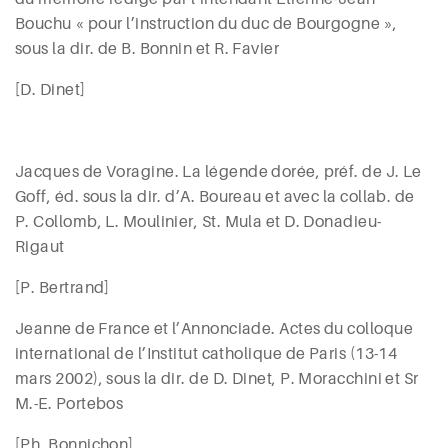
Bouchu « pour l’instruction du duc de Bourgogne »,
sous la dir. de B.
Bonnin
et R.
Favier
[D. D
inet
]
Jacques de Voragine.
La légende dorée, préf. de J.
Le
Goff
, éd. sous la dir. d’A.
Boureau
et avec la collab. de
P.
Collomb, L. Moulinier,
St
. Mula
et
D. Donadieu-
Rigaut
[P.
Bertrand
]
Jeanne de France et l’Annonciade. Actes du colloque
international de l’Institut catholique de Paris (13-14
mars
2002), sous la dir. de D. D
inet
, P. M
oracchini
et Sr
M.-E. P
ortebos
[Ph. Bonnichon]