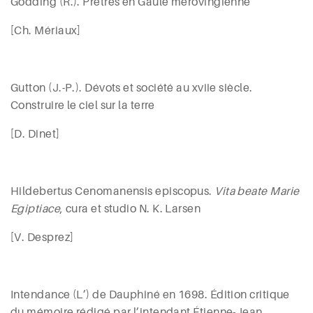
Godding
(R.). Prêtres en Gaule mérovingienne
[C
h
.
Mériaux
]
Gutton
(J.-P.). Dévots et société au
xvii
e
siècle.
Construire le ciel sur la terre
[D. Dinet]
Hildebertus Cenomanensis
episcopus.
Vita beate Marie
Egiptiace
, cura et studio N. K.
Larsen
[V.
Desprez]
Intendance (L’) de Dauphiné en 1698. Édition critique
du mémoire rédigé par l’intendant Étienne-Jean