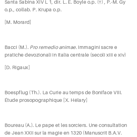
Santa Sabina XIV L 1, dir. L. E.
Boyle
o.p.
(†)
, P.-M.
Gy
o.p.
,
collab. P.
Krupa
o.p.
[M. Morard]
B
acci
(M.).
Pro remedio animae.
Immagini sacre e
pratiche devozionali in Italia centrale (secoli
xiii
e
xiv
)
[D. Rigaux]
Boespflug (
Th.). La Curie au temps de Boniface VIII.
Étude prosopographique [X. Hélary]
Boureau (
A.). Le pape et les sorciers. Une consultation
de Jean XXII sur la magie en 1320 (Manuscrit B.A.V.