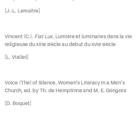
[J.-L. Lemaitre]
Vincent
(C.).
Fiat Lux.
Lumière et luminaires dans la vie
religieuse du
xiii
e
siècle au début du
xvi
e
siècle
[L. Viallet]
Voice (The) of Silence. Women’s Literacy in a Men’s
Church, ed. by Th.
de
H
emptinne
and M. E. G
óngora
[D.
Boquet
]