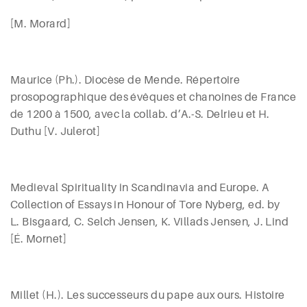
[M.
Morard
]
Maurice
(Ph.). Diocèse de Mende. Répertoire
prosopographique des évêques et chanoines de France
de 1200 à 1500, avec la collab. d’A.-S.
Delrieu
et H.
Duthu [V.
Julerot
]
Medieval Spirituality in Scandinavia and Europe. A
Collection of Essays in Honour of Tore Nyberg, ed. by
L. B
isgaard
, C. S
elch
J
ensen
, K. V
illads
J
ensen
, J. L
ind
[É.
Mornet
]
Millet (H
.). Les successeurs du pape aux ours. Histoire