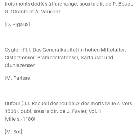
trois monts dédiés à l’archange, sous la dir. de P. B
ouet
,
G.
Otranto
et A. V
auchez
[D.
Rigaux
]
Cygler (
Fl.). Das Generalkapitel im hohen Mittelalter.
Cisterzienser, Prämonstratenser, Kartäuser und
Cluniazenser
[M. Parisse]
Dufour (
J.). Recueil des rouleaux des morts (
viii
e
s.-vers
1536), publ. sous la dir. de J. F
avier
, vol. 1
(
viii
e
s.-1180)
[M. Sot]